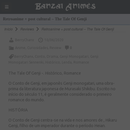
Banzai Animes
Retroanime + post cultural – The Tale Of Genji
Início
Reviews
Retroanime + post cultural – The Tale Of Genji
BerryChanx
10/06/2020
Anime
,
Curiosidades
,
Review
0
BerryChanx
,
Conto
,
Drama
,
Genji Monogatari
,
Genji
Monogatari Sennenki
,
Histórico
,
Lenda
,
Romance
The Tale Of Genji -. Histórico, Romance
O Conto de Genji, em japonês Genji monogatari, uma obra-
prima da literatura japonesa de Murasaki Shikibu. Escrito no
início do século 11, é geralmente considerado o primeiro
romance do mundo.
HISTÓRIA
O Conto de Genji centra-se na vida e nos amores de , Hikaru
Genji, filho de um imperador durante o período Heian.