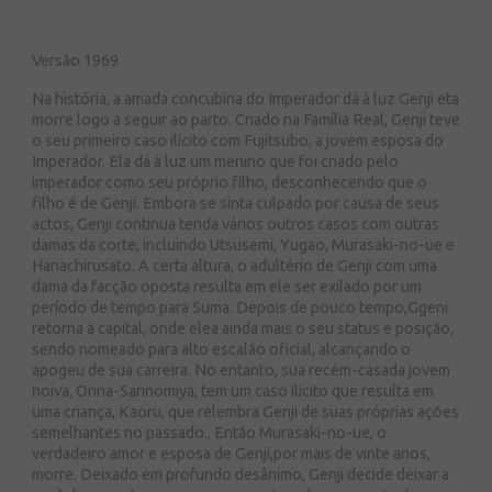
Versão 1969
Na história, a amada concubina do Imperador dá à luz Genji eta
morre logo a seguir ao parto. Criado na Família Real, Genji teve
o seu primeiro caso ilícito com Fujitsubo, a jovem esposa do
Imperador. Ela dá à luz um menino que foi criado pelo
imperador como seu próprio filho, desconhecendo que o
filho é de Genji. Embora se sinta culpado por causa de seus
actos, Genji continua tenda vários outros casos com outras
damas da corte, incluindo Utsusemi, Yugao, Murasaki-no-ue e
Hanachirusato. A certa altura, o adultério de Genji com uma
dama da facção oposta resulta em ele ser exilado por um
período de tempo para Suma. Depois de pouco tempo,Ggeni
retorna à capital, onde elea ainda mais o seu status e posição,
sendo nomeado para alto escalão oficial, alcançando o
apogeu de sua carreira. No entanto, sua recém-casada jovem
noiva, Onna-Sannomiya, tem um caso ilícito que resulta em
uma criança, Kaoru, que relembra Genji de suas próprias ações
semelhantes no passado.. Então Murasaki-no-ue, o
verdadeiro amor e esposa de Genji,por mais de vinte anos,
morre. Deixado em profundo desânimo, Genji decide deixar a