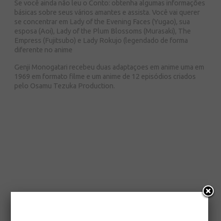
Se você ainda não leu o Conto: obtenha algumas informações
básicas sobre seus vários amantes e assista. Você vai querer
se concentrar em Lady of the Evening Faces (Yugao), sua
esposa (Aoi), Lady of the Plum Blossoms (Murasaki), The
Empress (Fujitsubo) e Lady Rokujo (legendado de forma
diferente no anime
Genji Monogatari recebeu duas adaptaçoes em anime uma em
1969 em formato filme e um anime de 12 episódios criados
pelo Osamu Tezuka Production.