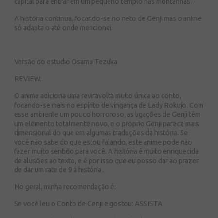
capital para entrar em um pequeno templo nas montanhas.
A história continua, focando-se no neto de Genji mas o anime
só adapta o até onde mencionei.
Versão do estudio Osamu Tezuka
REVIEW.
O anime adiciona uma reviravolta muito única ao conto,
focando-se mais no espírito de vingança de Lady Rokujo. Com
esse ambiente um pouco horroroso, as ligações de Genji têm
um elemento totalmente novo, e o próprio Genji parece mais
dimensional do que em algumas traduções da história. Se
você não sabe do que estou falando, este anime pode não
fazer muito sentido para você. A história é muito enriquecida
de alusões ao texto, e é por isso que eu posso dar ao prazer
de dar um rate de 9 á história .
No geral, minha recomendação é:
Se você leu o Conto de Genji e gostou: ASSISTA!