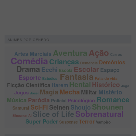
ANIMES POR GENERO
Ação
Aventura
Artes Marciais
Carros
Comédia
Crianças
Demônios
Demência
Drama
Escolar
Ecchi
Espaço
Escola
Fantasia
Esporte
Estúdios:
Fatia de vida
Hentai
Histórico
Ficção Científica
Harem
Jogo
Magia
Mecha
Mistério
Militar
Jogos
Josei
Romance
Música
Paródia
Psicológico
Policial
Shounen
Sci-Fi
Seinen
Shoujo
Samurai
Sobrenatural
Slice of Life
Shounen Ai
Super Poder
Terror
Suspense
Vampiro