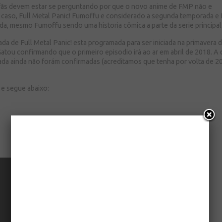
 fãs devem estar se perguntando por que o novo anime de FMP não e
caso, Full Metal Panic! Fumoffu e considerado a segunda temporada e 
da, mesmo Fumoffu sendo uma historia cômica a parte da serie principal
 de Full Metal Panic! esta programada para ser iniciada na primavera 
ou confirmando que o primeiro episodio irá ao ar em abril de 2018. A 
ada ainda não forám confirmadas (acreditamos que tenha por volta de 2
e segue abaixo: