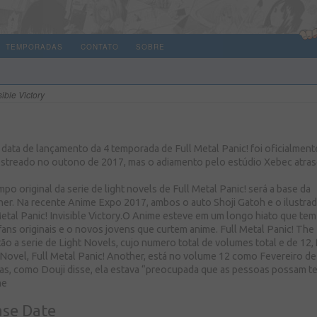
TEMPORADAS
CONTATO
SOBRE
sible Victory
 data de lançamento da 4 temporada de Full Metal Panic! foi oficialment
estreado no outono de 2017, mas o adiamento pelo estúdio Xebec atras
 original da serie de light novels de Full Metal Panic! será a base da
her. Na recente Anime Expo 2017, ambos o auto Shoji Gatoh e o ilustrad
 Metal Panic! Invisible Victory.O Anime esteve em um longo hiato que tem
fans originais e o novos jovens que curtem anime. Full Metal Panic! The
ão a serie de Light Novels, cujo numero total de volumes total e de 12, 
ovel, Full Metal Panic! Another, está no volume 12 como Fevereiro de
tas, como Douji disse, ela estava “preocupada que as pessoas possam te
me
ase Date