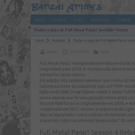
Banzai Animes
INÍCIO
ANIMES
OVAS
ESPECIAIS
FILMES
Trailer e data de Full Metal Panic! Invisible Victory
Início
Notícias
Trailer e data de Full Metal Panic! Invi
Hunter
26/01/2018
Geral
Full Metal Panic! 4 temporada tem data revelada! A
reagendada para 2018. A 4 temporada deveria ter 
estreia for vários meses.
Em adição, nós também sabemos que a linha do tempo
historia ao invez da sequencia spin-off FMP! Anot
light novel Shiki Douji falaram sobre o anime Full
quase uma lacuna de uma geração inteira entre os 
Second Raid foi ao ar originalmente em 2005, e ent
completada em 2011. mesmo a sequencia da Light N
Não se importanto com a coleção de historias cur
esquecido sobre as primeiras temporadas” do ani
Full Metal Panic!
Season 4 Rele