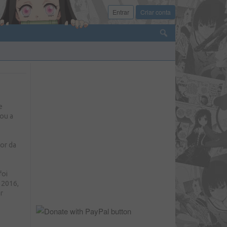
Entrar
Criar conta
e
ou a
or da
foi
 2016,
r