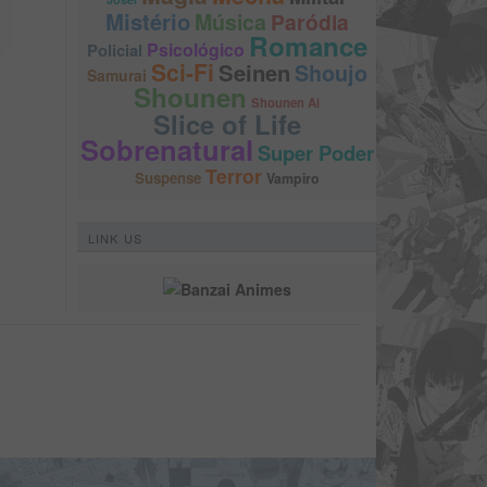
Mistério
Música
Paródia
Romance
Psicológico
Policial
Sci-Fi
Seinen
Shoujo
Samurai
Shounen
Shounen Ai
Slice of Life
Sobrenatural
Super Poder
Terror
Suspense
Vampiro
LINK US