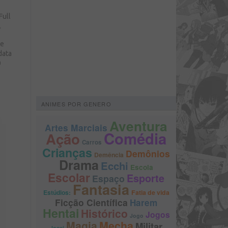
Full
.
de
data
0
ANIMES POR GENERO
Aventura
Artes Marciais
Comédia
Ação
Carros
Crianças
Demônios
Demência
Drama
Ecchi
Escola
Escolar
Esporte
Espaço
Fantasia
Estúdios:
Fatia de vida
Ficção Científica
Harem
Hentai
Histórico
Jogos
Jogo
Magia
Mecha
Militar
Josei