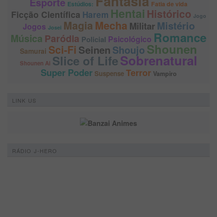
Fantasia
Esporte
Estúdios:
Fatia de vida
Hentai
Histórico
Ficção Científica
Harem
Jogo
Magia
Mecha
Mistério
Militar
Jogos
Josei
Romance
Música
Paródia
Psicológico
Policial
Shounen
Sci-Fi
Seinen
Shoujo
Samurai
Sobrenatural
Slice of Life
Shounen Ai
Super Poder
Terror
Suspense
Vampiro
LINK US
RÁDIO J-HERO