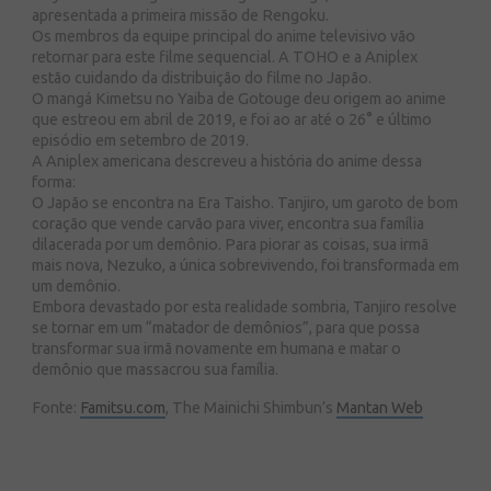
apresentada a primeira missão de Rengoku.
Os membros da equipe principal do anime televisivo vão
retornar para este filme sequencial. A TOHO e a Aniplex
estão cuidando da distribuição do filme no Japão.
O mangá Kimetsu no Yaiba de Gotouge deu origem ao anime
que estreou em abril de 2019, e foi ao ar até o 26° e último
episódio em setembro de 2019.
A Aniplex americana descreveu a história do anime dessa
forma:
O Japão se encontra na Era Taisho. Tanjiro, um garoto de bom
coração que vende carvão para viver, encontra sua família
dilacerada por um demônio. Para piorar as coisas, sua irmã
mais nova, Nezuko, a única sobrevivendo, foi transformada em
um demônio.
Embora devastado por esta realidade sombria, Tanjiro resolve
se tornar em um “matador de demônios”, para que possa
transformar sua irmã novamente em humana e matar o
demônio que massacrou sua família.
Fonte:
Famitsu.com
, The Mainichi Shimbun’s
Mantan Web