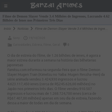
Banzai Animes
Filme de Demon Slayer Vende 3.4 Milhões de Ingressos, Lucrando 4.62
Bilhões de Ienes nos Primeiros Três Dias
Início
Notícias
Filme de Demon Slayer Vende 3.4 Milhões de Ingressos, Lucrando 4.62 Bilhões de Ienes nos Primeiros Três Dias
Sony
19/10/2020
Curiosidades
,
Estreia
,
Filme
,
Geral
0
O dia de estreia do filme, de 1.26 bilhões de ienes, é agora a
maior estreia durante a semana na história das bilheterias
japonesas
Famitsu.com informou na segunda-feira que o filme Demon
Slayer Mugen Train (Kimetsu no Yaiba: Mugen Ressha-Hen) da
série animada vendeu 3.424,930 ingressos e lucrou
4.623.117,450 ienes (cerca de R$245.626,00 milhões) no
Japão nos primeiros três dias. O filme vendeu 910.507
ingressos e lucrou mais de 1.268.724,700 ienes (cerca de
R$67.407,00 milhões) apenas em seu dia de estreia, fazendo
dessa a maior de todas em dia de semana.