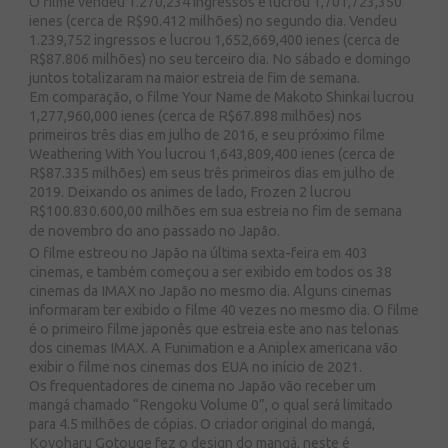
O filme vendeu 1.270,234 ingressos e lucrou 1,701,723,350
ienes (cerca de R$90.412 milhões) no segundo dia. Vendeu
1.239,752 ingressos e lucrou 1,652,669,400 ienes (cerca de
R$87.806 milhões) no seu terceiro dia. No sábado e domingo
juntos totalizaram na maior estreia de fim de semana.
Em comparação, o filme Your Name de Makoto Shinkai lucrou
1,277,960,000 ienes (cerca de R$67.898 milhões) nos
primeiros três dias em julho de 2016, e seu próximo filme
Weathering With You lucrou 1,643,809,400 ienes (cerca de
R$87.335 milhões) em seus três primeiros dias em julho de
2019. Deixando os animes de lado, Frozen 2 lucrou
R$100.830.600,00 milhões em sua estreia no fim de semana
de novembro do ano passado no Japão.
O filme estreou no Japão na última sexta-feira em 403
cinemas, e também começou a ser exibido em todos os 38
cinemas da IMAX no Japão no mesmo dia. Alguns cinemas
informaram ter exibido o filme 40 vezes no mesmo dia. O filme
é o primeiro filme japonês que estreia este ano nas telonas
dos cinemas IMAX. A Funimation e a Aniplex americana vão
exibir o filme nos cinemas dos EUA no início de 2021.
Os frequentadores de cinema no Japão vão receber um
mangá chamado “Rengoku Volume 0”, o qual será limitado
para 4.5 milhões de cópias. O criador original do mangá,
Koyoharu Gotouge fez o design do mangá, neste é