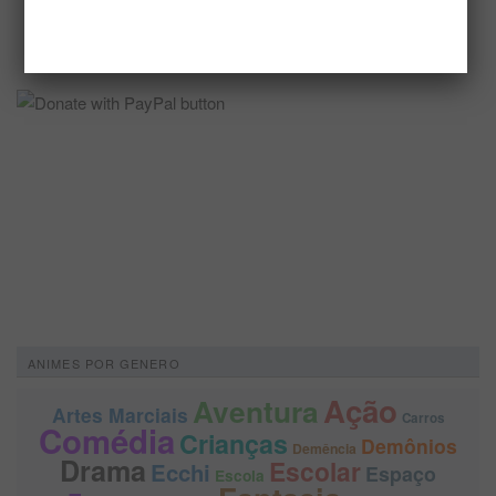
ANIMES POR GENERO
Ação
Aventura
Artes Marciais
Carros
Comédia
Crianças
Demônios
Demência
Drama
Escolar
Ecchi
Espaço
Escola