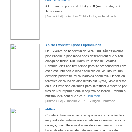
Gakuen Koukou
A terceira temporada de Haikyuu !! (Auto Tradução /
Temporário)
[Anime / TV] 8 Outubro 2016 - Exibição Finalizada
Ao No Exorcist: Kyoto Fujouou-hen
Os ExWires da Academia de Vera Cruz são assolados
pelo choque e pelo medo após descobrirem que o seu
colega de turma, Rin Okumura, é filho de Satanás.
Contudo, eles não têm tempo para se preocuparem com
esse assunto pois o olho esquerdo do Rei Impuro, um
demónio poderoso, foi roubado da academia. Depois da
tentativa de roubo do olho direito em Kyoto, Rin e o resto
da sua turma são enviados para investigar o mistério por
trás do Rei Impuro e qual o objetivo do ladrão. Embora a
missão faça com que eles t...
leia mais
[Anime / TV] 7 Janeiro 2017 - Exibição Finalizada
ēldlive
Chuuta Kokonose é um órfão que vive com sua tia. Por
enquanto ele pode se lembrar, ele teve uma voz em sua
cabeça, mas diferente do que ele é um menino com o
botão direito normal até o dia em que uma coisa de