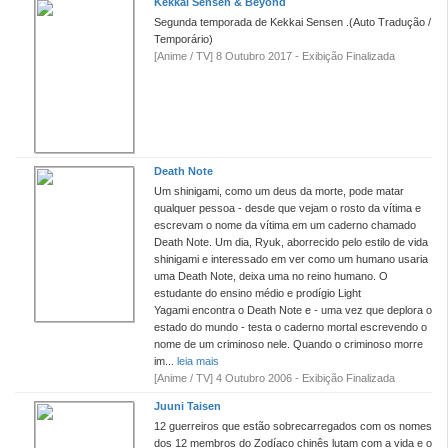
Kekkai Sensen & Beyond
Segunda temporada de Kekkai Sensen .(Auto Tradução /
Temporário)
[Anime / TV] 8 Outubro 2017 - Exibição Finalizada
Death Note
Um shinigami, como um deus da morte, pode matar
qualquer pessoa - desde que vejam o rosto da vítima e
escrevam o nome da vítima em um caderno chamado
Death Note. Um dia, Ryuk, aborrecido pelo estilo de vida
shinigami e interessado em ver como um humano usaria
uma Death Note, deixa uma no reino humano. O
estudante do ensino médio e prodígio Light
Yagami encontra o Death Note e - uma vez que deplora o
estado do mundo - testa o caderno mortal escrevendo o
nome de um criminoso nele. Quando o criminoso morre
im...
leia mais
[Anime / TV] 4 Outubro 2006 - Exibição Finalizada
Juuni Taisen
12 guerreiros que estão sobrecarregados com os nomes
dos 12 membros do Zodíaco chinês lutam com a vida e o