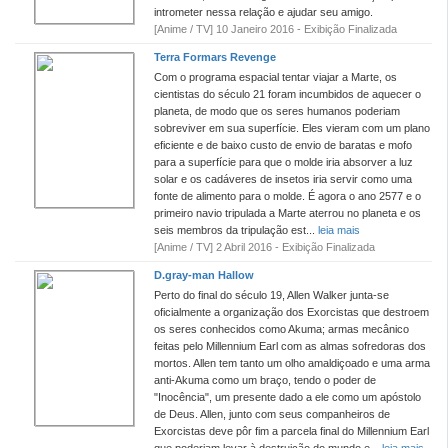
intrometer nessa relação e ajudar seu amigo.
[Anime / TV] 10 Janeiro 2016 - Exibição Finalizada
Terra Formars Revenge
Com o programa espacial tentar viajar a Marte, os
cientistas do século 21 foram incumbidos de aquecer o
planeta, de modo que os seres humanos poderiam
sobreviver em sua superfície. Eles vieram com um plano
eficiente e de baixo custo de envio de baratas e mofo
para a superfície para que o molde iria absorver a luz
solar e os cadáveres de insetos iria servir como uma
fonte de alimento para o molde. É agora o ano 2577 e o
primeiro navio tripulada a Marte aterrou no planeta e os
seis membros da tripulação est...
leia mais
[Anime / TV] 2 Abril 2016 - Exibição Finalizada
D.gray-man Hallow
Perto do final do século 19, Allen Walker junta-se
oficialmente a organização dos Exorcistas que destroem
os seres conhecidos como Akuma; armas mecânico
feitas pelo Millennium Earl com as almas sofredoras dos
mortos. Allen tem tanto um olho amaldiçoado e uma arma
anti-Akuma como um braço, tendo o poder de
"Inocência", um presente dado a ele como um apóstolo
de Deus. Allen, junto com seus companheiros de
Exorcistas deve pôr fim a parcela final do Millennium Earl