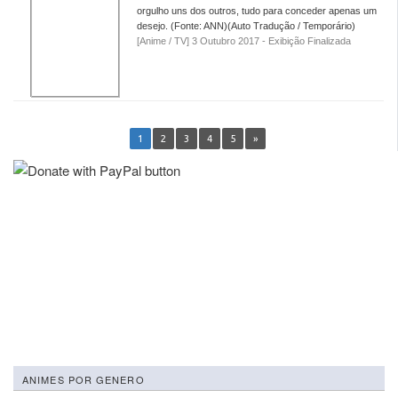
orgulho uns dos outros, tudo para conceder apenas um
desejo. (Fonte: ANN)(Auto Tradução / Temporário)
[Anime / TV] 3 Outubro 2017 - Exibição Finalizada
1
2
3
4
5
»
ANIMES POR GENERO