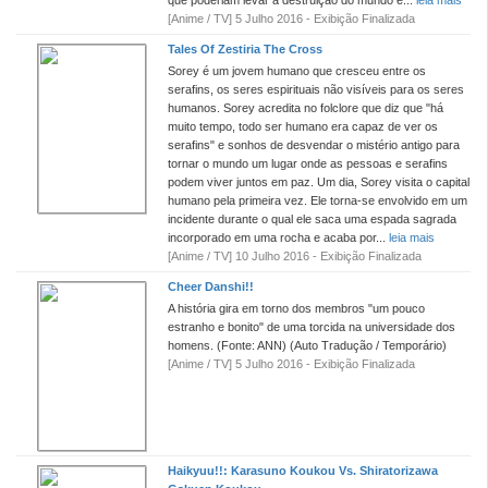
que poderiam levar à destruição do mundo e...
leia mais
[Anime / TV] 5 Julho 2016 - Exibição Finalizada
Tales Of Zestiria The Cross
Sorey é um jovem humano que cresceu entre os
serafins, os seres espirituais não visíveis para os seres
humanos. Sorey acredita no folclore que diz que "há
muito tempo, todo ser humano era capaz de ver os
serafins" e sonhos de desvendar o mistério antigo para
tornar o mundo um lugar onde as pessoas e serafins
podem viver juntos em paz. Um dia, Sorey visita o capital
humano pela primeira vez. Ele torna-se envolvido em um
incidente durante o qual ele saca uma espada sagrada
incorporado em uma rocha e acaba por...
leia mais
[Anime / TV] 10 Julho 2016 - Exibição Finalizada
Cheer Danshi!!
A história gira em torno dos membros "um pouco
estranho e bonito" de uma torcida na universidade dos
homens. (Fonte: ANN) (Auto Tradução / Temporário)
[Anime / TV] 5 Julho 2016 - Exibição Finalizada
Haikyuu!!: Karasuno Koukou Vs. Shiratorizawa