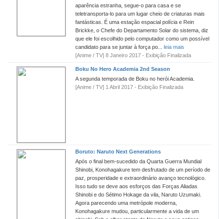
aparência estranha, segue-o para casa e se
teletransporta-lo para um lugar cheio de criaturas mais
fantásticas. É uma estação espacial polícia e Rein
Brickke, o Chefe do Departamento Solar do sistema, diz
que ele foi escolhido pelo computador como um possível
candidato para se juntar à força po...
leia mais
[Anime / TV] 8 Janeiro 2017 - Exibição Finalizada
Boku No Hero Academia 2nd Season
A segunda temporada de Boku no herói Academia.
[Anime / TV] 1 Abril 2017 - Exibição Finalizada
Boruto: Naruto Next Generations
Após o final bem-sucedido da Quarta Guerra Mundial
Shinobi, Konohagakure tem desfrutado de um período de
paz, prosperidade e extraordinário avanço tecnológico.
Isso tudo se deve aos esforços das Forças Aliadas
Shinobi e do Sétimo Hokage da vila, Naruto Uzumaki.
Agora parecendo uma metrópole moderna,
Konohagakure mudou, particularmente a vida de um