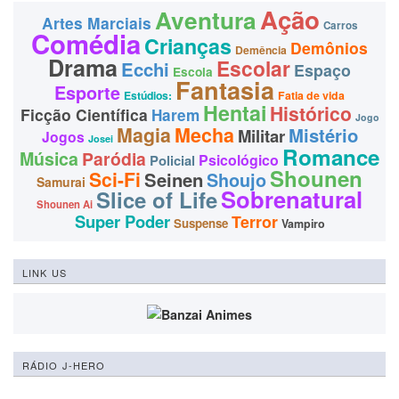
Ação
Aventura
Artes Marciais
Carros
Comédia
Crianças
Demônios
Demência
Drama
Escolar
Ecchi
Espaço
Escola
Fantasia
Esporte
Estúdios:
Fatia de vida
Hentai
Histórico
Ficção Científica
Harem
Jogo
Magia
Mecha
Mistério
Militar
Jogos
Josei
Romance
Música
Paródia
Psicológico
Policial
Shounen
Sci-Fi
Seinen
Shoujo
Samurai
Sobrenatural
Slice of Life
Shounen Ai
Super Poder
Terror
Suspense
Vampiro
LINK US
RÁDIO J-HERO