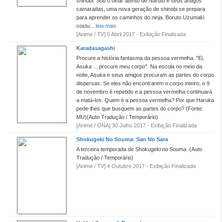
shinobi. Sob o olhar atento de Naruto e seus antigos
camaradas, uma nova geração de shinobi se prepara
para aprender os caminhos do ninja. Boruto Uzumaki
costu...
leia mais
[Anime / TV] 5 Abril 2017 - Exibição Finalizada
Karadasagashi
Procure a história fantasma da pessoa vermelha. "Ei,
Asuka ... procure meu corpo". Na escola no meio da
noite, Asuka e seus amigos procuram as partes do corpo
dispersas. Se eles não encontrarem o corpo inteiro, o 9
de novembro é repetido e a pessoa vermelha continuará
a matá-los. Quem é a pessoa vermelha? Por que Haruka
pede-lhes que busquem as partes do corpo? (Fonte:
MU)(Auto Tradução / Temporário)
[Anime / ONA] 30 Julho 2017 - Exibição Finalizada
Shokugeki No Souma: San No Sara
A terceira temporada de Shokugeki no Souma .(Auto
Tradução / Temporário)
[Anime / TV] 4 Outubro 2017 - Exibição Finalizada