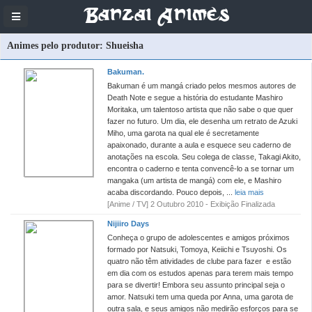
Banzai Animes
Animes pelo produtor: Shueisha
Bakuman.
Bakuman é um mangá criado pelos mesmos autores de
Death Note e segue a história do estudante Mashiro
Moritaka, um talentoso artista que não sabe o que quer
fazer no futuro. Um dia, ele desenha um retrato de Azuki
Miho, uma garota na qual ele é secretamente
apaixonado, durante a aula e esquece seu caderno de
anotações na escola. Seu colega de classe, Takagi Akito,
encontra o caderno e tenta convencê-lo a se tornar um
mangaka (um artista de mangá) com ele, e Mashiro
acaba discordando. Pouco depois, ...
leia mais
[Anime / TV] 2 Outubro 2010 - Exibição Finalizada
Nijiiro Days
Conheça o grupo de adolescentes e amigos próximos
formado por Natsuki, Tomoya, Keiichi e Tsuyoshi. Os
quatro não têm atividades de clube para fazer e estão
em dia com os estudos apenas para terem mais tempo
para se divertir! Embora seu assunto principal seja o
amor. Natsuki tem uma queda por Anna, uma garota de
outra sala, e seus amigos não medirão esforços para se